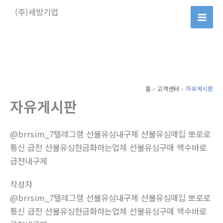
콘
(주)세방기업
텐
츠
로
건
너
뛰
홈
고객센터
자유게시판
기
자유게시판
@brrsim_7텔레그램 선불유심내구제 선불유심매입 뽀로로
통신 급전 선불유심현금화하는업체 선불유심구매 백수바로
급전내구제
작성자
@brrsim_7텔레그램 선불유심내구제 선불유심매입 뽀로로
통신 급전 선불유심현금화하는업체 선불유심구매 백수바로