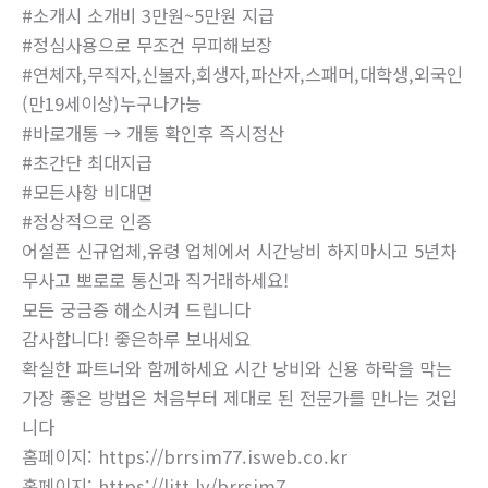
#소개시 소개비 3만원~5만원 지급
#정심사용으로 무조건 무피해보장
#연체자,무직자,신불자,회생자,파산자,스패머,대학생,외국인
(만19세이상)누구나가능
#바로개통 → 개통 확인후 즉시정산
#초간단 최대지급
#모든사항 비대면
#정상적으로 인증
어설픈 신규업체,유령 업체에서 시간낭비 하지마시고 5년차
무사고 뽀로로 통신과 직거래하세요!
모든 궁금증 해소시켜 드립니다
감사합니다! 좋은하루 보내세요
확실한 파트너와 함께하세요 시간 낭비와 신용 하락을 막는
가장 좋은 방법은 처음부터 제대로 된 전문가를 만나는 것입
니다
홈페이지: https://brrsim77.isweb.co.kr
홈페이지: https://litt.ly/brrsim7