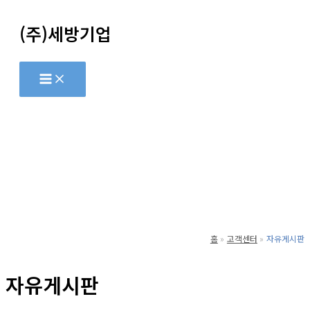
콘
(주)세방기업
텐
츠
로
건
너
뛰
기
홈
고객센터
자유게시판
자유게시판