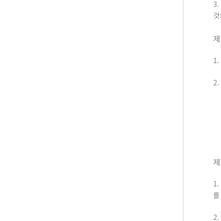
3
것
제
1
2
제
1
를
2