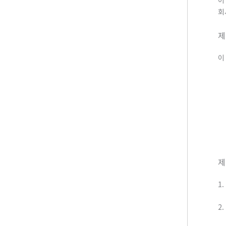
이
회
제
이
제
1
2