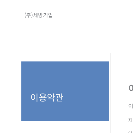
콘
텐
(주)세방기업
츠
로
건
너
뛰
기
이용약관
제