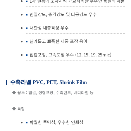
1차 필름에 조사시켜 가교처리한 우수한 품질의 제품
인열강도, 충격강도 및 타공강도 우수
내한성 내충격성 우수
날카롭고 뾰족한 제품 포장 용이
집합포장, 고속포장 우수 (12, 15, 19, 25mic)
수축라벨 PVC, PET, Shrink Film
◆
용도
: 캡씰, 성형포장, 수축밴드, 바디라벨 등
◆
특징
탁월한 투명성, 우수한 인쇄성