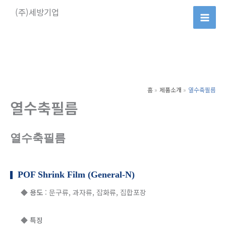
콘
(주)세방기업
텐
츠
로
건
너
뛰
홈
제품소개
열수축필름
기
열수축필름
열수축필름
POF Shrink Film (General-N)
◆
용도
: 문구류, 과자류, 잡화류, 집합포장
◆
특징